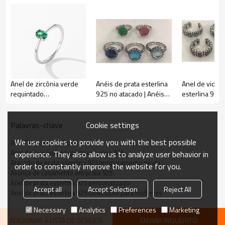
Anel de zircônia verde
Anéis de prata esterlina
Anel de vidro
requintado
925 no atacado | Anéis
esterlina 925 
personalizado de fábrica
clássicos de oxidação de
atacado | Anéi
| Alianças de casamento
vidro para mulheres
de prata para
femininas em prata
Cookie settings
Palavras-chave
esterlina
We use cookies to provide you with the best possible
Anel Feminino da Moda
Anel de luxo leve em prata esterlina 925
experience. They also allow us to analyze user behavior in
Atacado de prata esterlina 925 temperamento moda
order to constantly improve the website for you.
Aliança de casamento em prata 925
Anel de prata esterlina 925 personalizado
Accept all
Accept Selection
Reject All
Anel de prata esterlina 925 OEM/ODM para mulheres
Necessary
Analytics
Preferences
Marketing
ADICIONAR À LISTA DE DESEJOS
ENVIAR INQUÉRITO