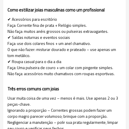
Como estilizar joias masculinas como um profissional
✔ Acessórios para escritório
Faça: Corrente fina de prata + Relógio simples.
Não faça: muitos anéis grossos ou pulseiras extravagantes.
✔ Saídas noturnas e eventos sociais
Faça: use dois colares finos + um anel chamativo.
O que não fazer: misturar dourado e prateado – use apenas um
tom metálico.
✔ Roupa casual para o dia a dia
Faça: Uma pulseira de couro + um colar com pingente simples.
Não faça: acessórios muito chamativos com roupas esportivas.
Três erros comuns com joias
Usar muita coisa de uma vez – menos é mais. Use apenas 2 ou 3
peças-chave.
Ignorando a proporção – Correntes grossas podem fazer um
corpo magro parecer volumoso; brinque com a proporção.
Negligenciar a manutenção – polir sua prata regularmente, limpar
seu couro e verificar seus fechos.